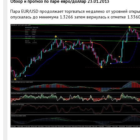
Обзор и прогноз по паре евро/доллар 23.01.2013
Пара EUR/USD продолжает торгваться недалеко от уровней открыт
опускалась до минимума 1.3266 затем вернулась к отметке 1.336