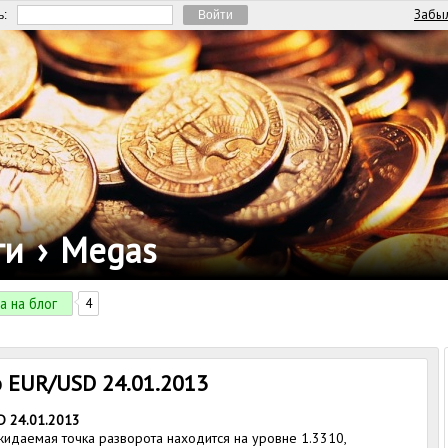
Забыл
ь:
ги
›
Megas
а на блог
4
 EUR/USD 24.01.2013
D 24.01.2013
жидаемая точка разворота находится на уровне 1.3310,