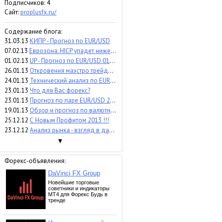
Подписчиков:
4
Сайт:
proplusfx.ru/
Содержание блога:
31.03.13
КИПР - Прогноз по EUR/USD
07.02.13
Еврозона. HICP упадет ниже 2%
01.02.13
UP - Прогноз по EUR/USD 01.02.2013
26.01.13
Откровения маэстро трейдинга. Выпуск 3.
24.01.13
Технический анализ по EUR/USD 24.01.2013
23.01.13
Что для Вас форекс?
23.01.13
Прогноз по паре EUR/USD 23.01.2013
19.01.13
Обзор и прогноз по валютной паре евро/доллар 19.01.2013
25.12.12
С Новым Профитом 2013 !!!
23.12.12
Анализ рынка - взгляд в далекое завтра!
▼
Форекс-объявления: