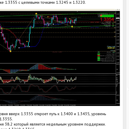
е 1.3355 с целевыми точками 1.3245 и 1.3220.
вня вверх 1.3355 откроет путь к 1.3400 и 1.3435, уровень
1.3355.
ня 38.2 который является недельным уровнем поддержки.